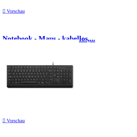

Vorschau
Notebook - Maus - kabellos,...

Vorschau