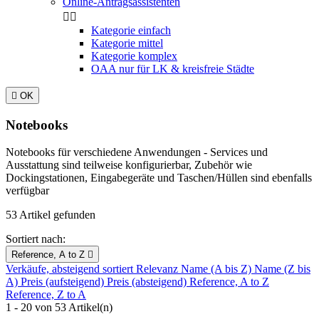
Online-Antragsassistenten


Kategorie einfach
Kategorie mittel
Kategorie komplex
OAA nur für LK & kreisfreie Städte

OK
Notebooks
Notebooks für verschiedene Anwendungen - Services und
Ausstattung sind teilweise konfigurierbar, Zubehör wie
Dockingstationen, Eingabegeräte und Taschen/Hüllen sind ebenfalls
verfügbar
53 Artikel gefunden
Sortiert nach:
Reference, A to Z

Verkäufe, absteigend sortiert
Relevanz
Name (A bis Z)
Name (Z bis
A)
Preis (aufsteigend)
Preis (absteigend)
Reference, A to Z
Reference, Z to A
1 - 20 von 53 Artikel(n)