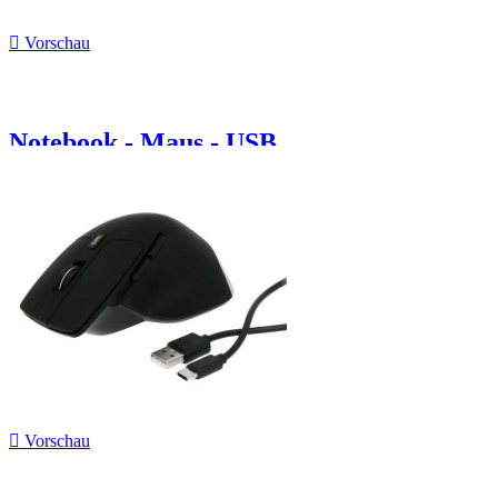

Vorschau
Notebook - Maus - USB

Vorschau