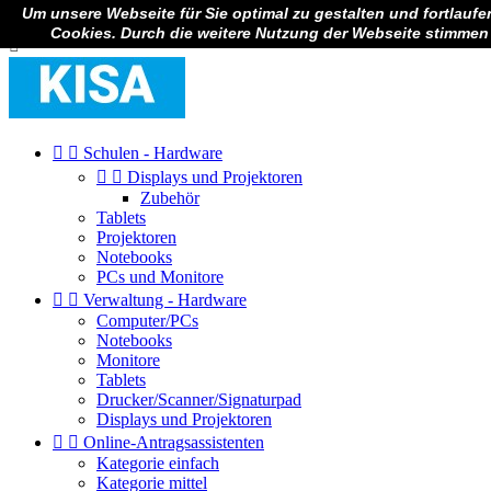
Um unsere Webseite für Sie optimal zu gestalten und fortlauf

Anmelden
Cookies. Durch die weitere Nutzung der Webseite stimmen



Schulen - Hardware


Displays und Projektoren
Zubehör
Tablets
Projektoren
Notebooks
PCs und Monitore


Verwaltung - Hardware
Computer/PCs
Notebooks
Monitore
Tablets
Drucker/Scanner/Signaturpad
Displays und Projektoren


Online-Antragsassistenten
Kategorie einfach
Kategorie mittel