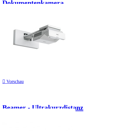
Dokumentenkamera,...

Vorschau
Beamer - Ultrakurzdistanz