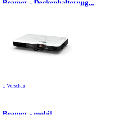
Beamer - Deckenhalterung...

Vorschau
Beamer - mobil