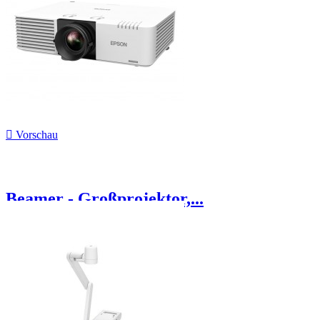

Vorschau
Beamer - Großprojektor,...