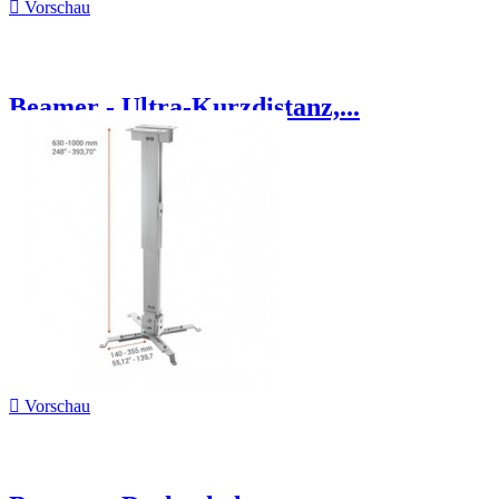

Vorschau
Beamer - Ultra-Kurzdistanz,...

Vorschau