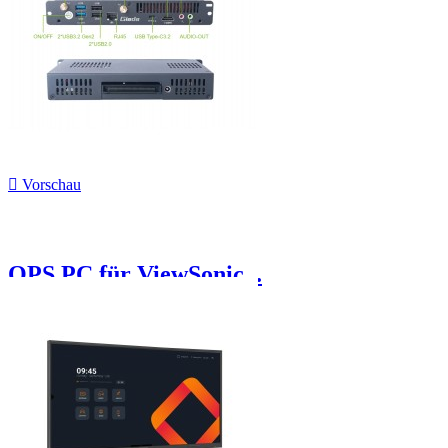

Vorschau
OPS PC für ViewSonic...