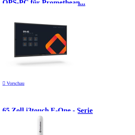
OPS-PC für Promethean...

Vorschau
65 Zoll i3touch E-One - Serie