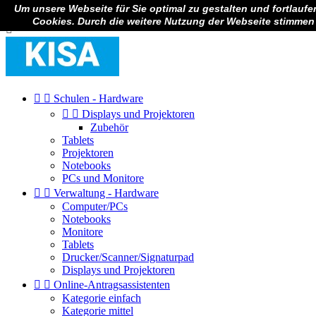
Um unsere Webseite für Sie optimal zu gestalten und fortlauf

Anmelden
Cookies. Durch die weitere Nutzung der Webseite stimmen



Schulen - Hardware


Displays und Projektoren
Zubehör
Tablets
Projektoren
Notebooks
PCs und Monitore


Verwaltung - Hardware
Computer/PCs
Notebooks
Monitore
Tablets
Drucker/Scanner/Signaturpad
Displays und Projektoren


Online-Antragsassistenten
Kategorie einfach
Kategorie mittel