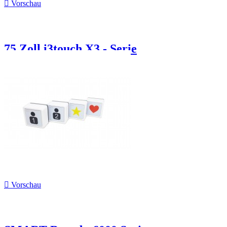

Vorschau
75 Zoll i3touch X3 - Serie

Vorschau