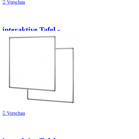

Vorschau
interaktive Tafel -...

Vorschau