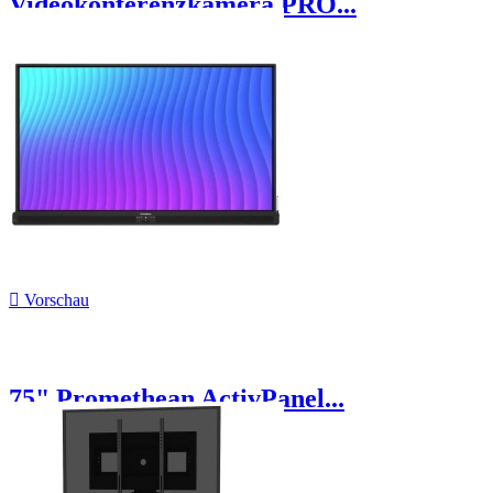
Videokonferenzkamera PRO...

Vorschau
75" Promethean ActivPanel...