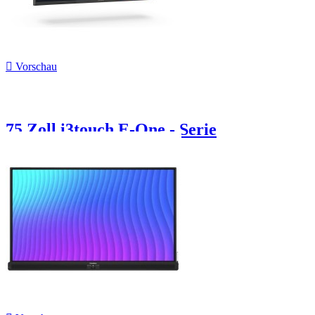

Vorschau
75 Zoll i3touch E-One - Serie