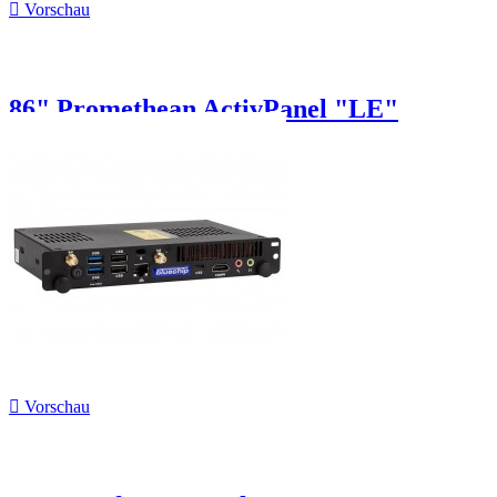

Vorschau
86" Promethean ActivPanel "LE"

Vorschau