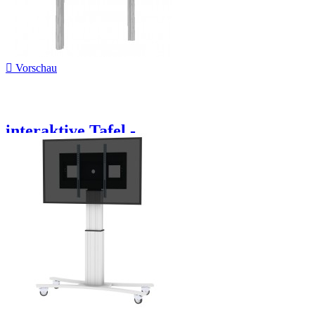

Vorschau
interaktive Tafel -...