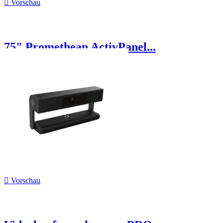

Vorschau
75" Promethean ActivPanel...

Vorschau