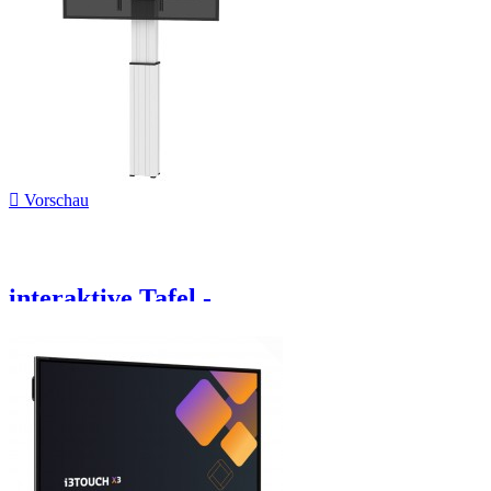

Vorschau
interaktive Tafel -...