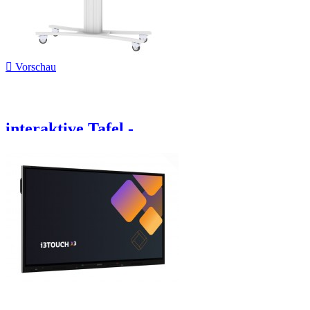

Vorschau
interaktive Tafel -...