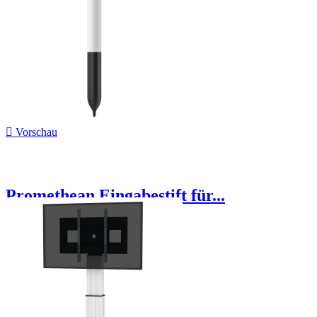

Vorschau
Promethean Eingabestift für...