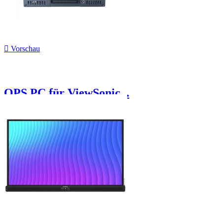

Vorschau
OPS PC für ViewSonic...