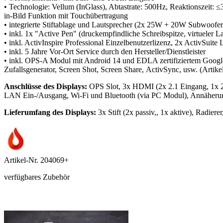
• Technologie: Vellum (InGlass), Abtastrate: 500Hz, Reaktionszeit: ≤
in-Bild Funktion mit Touchübertragung
• integrierte Stiftablage und Lautsprecher (2x 25W + 20W Subwoofer), 
• inkl. 1x "Active Pen" (druckempfindliche Schreibspitze, virtueler L
• inkl. ActivInspire Professional Einzelbenutzerlizenz, 2x ActivSuit
• inkl. 5 Jahre Vor-Ort Service durch den Hersteller/Dienstleister
• inkl. OPS-A Modul mit Android 14 und EDLA zertifiziertem Googl
Zufallsgenerator, Screen Shot, Screen Share, ActivSync, usw. (Artik
Anschlüsse des Displays:
OPS Slot, 3x HDMI (2x 2.1 Eingang, 1x 2
LAN Ein-/Ausgang, Wi-Fi und Bluetooth (via PC Modul), Annäheru
Lieferumfang des Displays:
3x Stift (2x passiv,, 1x aktive), Rad
Artikel-Nr.
204069+
verfügbares Zubehör