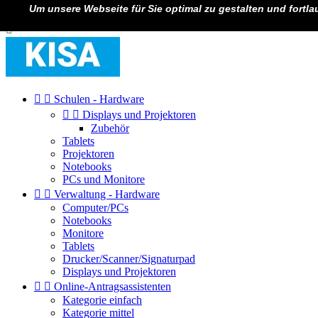
Um unsere Webseite für Sie optimal zu gestalten und fortl

Anmelden



Schulen - Hardware


Displays und Projektoren
Zubehör
Tablets
Projektoren
Notebooks
PCs und Monitore


Verwaltung - Hardware
Computer/PCs
Notebooks
Monitore
Tablets
Drucker/Scanner/Signaturpad
Displays und Projektoren


Online-Antragsassistenten
Kategorie einfach
Kategorie mittel