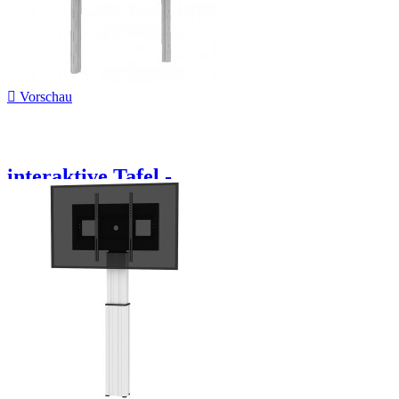

Vorschau
interaktive Tafel -...