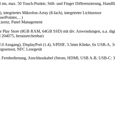
3 ms, max. 50 Touch-Punkte, Stift- und Finger Differenzierung, Handfl
integriertes Mikrofon-Array (8-fach), integrierter Lichtsensor
aserPointer,…)
e Lizenz, Panel Management
e Play Store (8GB RAM, 64GB SSD) mit div. Anwendungen, u.a. digit
el 204075, herausrechenbar)
.0 Ausgang), DisplayPort (1.4), S/PDIF, 3.5mm Klinke, 6x USB-A, 
ngssensor, NFC Lesegerät
ierer, Fernbedienung, Anschlusskabel (Strom, HDMI, USB A-B, USB-C