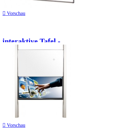

Vorschau
interaktive Tafel -...

Vorschau