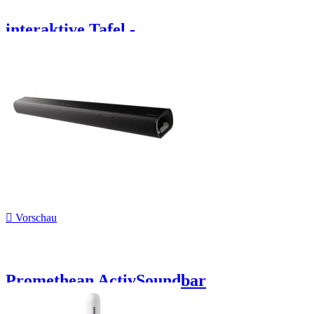
interaktive Tafel -...

Vorschau
Promethean ActivSoundbar