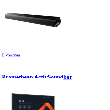

Vorschau
Promethean ActivSoundbar