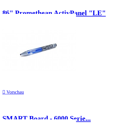
86" Promethean ActivPanel "LE"

Vorschau
SMART Board - 6000 Serie...