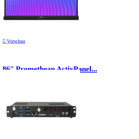

Vorschau
86" Promethean ActivPanel...