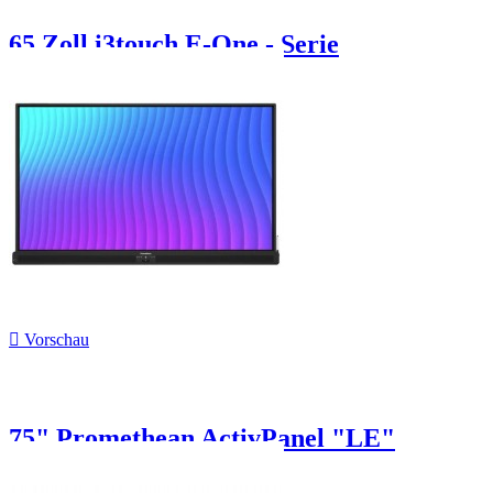
65 Zoll i3touch E-One - Serie

Vorschau
75" Promethean ActivPanel "LE"