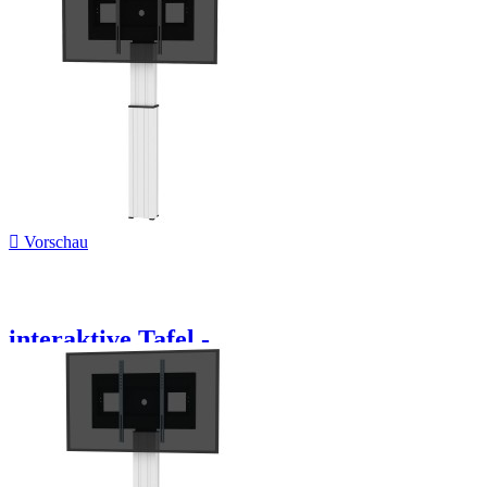

Vorschau
interaktive Tafel -...