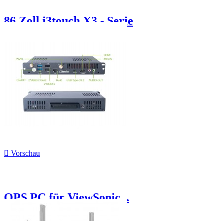
86 Zoll i3touch X3 - Serie

Vorschau
OPS PC für ViewSonic...