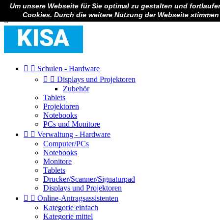
Um unsere Webseite für Sie optimal zu gestalten und fortlauf

Anmelden
Cookies. Durch die weitere Nutzung der Webseite stimmen



Schulen - Hardware


Displays und Projektoren
Zubehör
Tablets
Projektoren
Notebooks
PCs und Monitore


Verwaltung - Hardware
Computer/PCs
Notebooks
Monitore
Tablets
Drucker/Scanner/Signaturpad
Displays und Projektoren


Online-Antragsassistenten
Kategorie einfach
Kategorie mittel