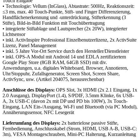
Touch Eingabe
• Technologie: Vellum (InGlass), Abtastrate: 500Hz, Reaktionszeit:
≤3 ms, max. 40 Touch-Punkte, Stift- und Finger Differenzierung,
Handflächenerkennung und -unterdrückung, Stifterkennung (3
Stifte), Bild-in-Bild Funktion mit Touchübertragung
• integrierte Stiftablage und Lautsprecher (2x 20W), integrierter
Lichtsensor
• inkl. ActivInspire Professional Einzelbenutzerlizenz, 2x ActivSuite
Lizenz, Panel Management
• inkl. 5 Jahre Vor-Ort Service durch den Hersteller/Dienstleister
• inkl. OPS-A Modul mit Android 14 und EDLA zertifiziertem
Google Play Store (8GB RAM, 64GB SSD) mit div.
Anwendungen, u.a. digitales Whiteboard, Browser, Annotieren,
Uhr/Stoppuhr, Zufallsgenerator, Screen Shot, Screen Share,
ActivSync, usw. (Artikel 204075, herausrechenbar)
Anschlüsse des Displays:
OPS Slot, 3x HDMI (2x 2.1 Eingang, 1x
2.0 Ausgang), DisplayPort (1.4), S/PDIF, 3.5mm Klinke, 6x USB-
A, 3x USB-C (davon 2x mit DP und PD bis 100W), 3x Touch-
Eingang, LAN Ein-/Ausgang, Wi-Fi und Bluetooth (via PC Modul),
Annäherungssensor, NFC Lesegerät
Lieferumfang des Displays:
2x batterielose passive Stifte,
Fernbedienung, Anschlusskabel (Strom, HDMI, USB A-B, USB-C:
3m), VESA Montageschrauben, Mini-PC Halterung, Kurzanleitung