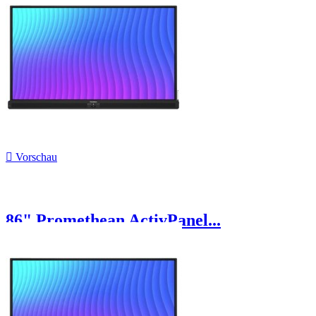

Vorschau
86" Promethean ActivPanel...