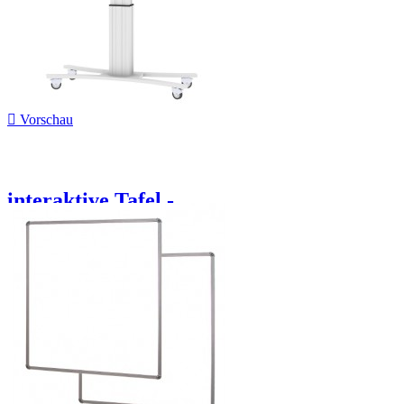

Vorschau
interaktive Tafel -...