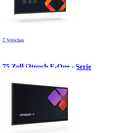

Vorschau
75 Zoll i3touch E-One - Serie