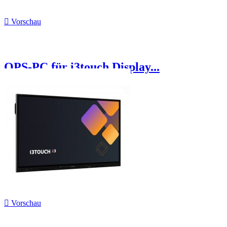

Vorschau
OPS-PC für i3touch Display...

Vorschau