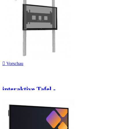

Vorschau
interaktive Tafel -...