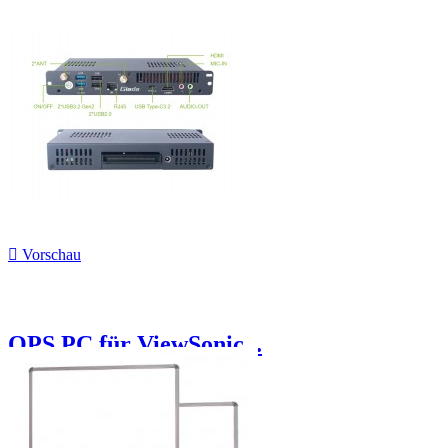

Vorschau
OPS PC für ViewSonic...