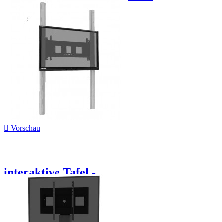

Vorschau
interaktive Tafel -...