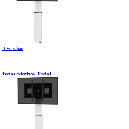

Vorschau
interaktive Tafel -...