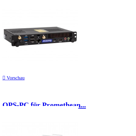

Vorschau
OPS-PC für Promethean...