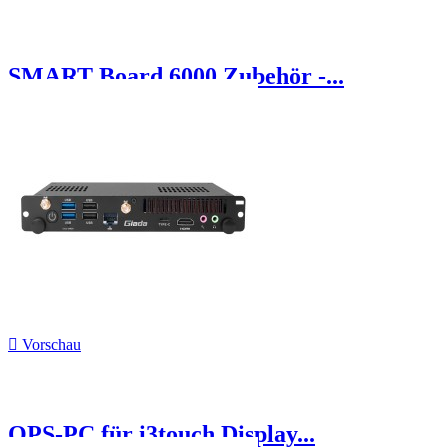
SMART Board 6000 Zubehör -...

Vorschau
OPS-PC für i3touch Display...