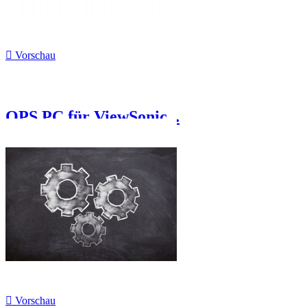

Vorschau
OPS PC für ViewSonic...

Vorschau