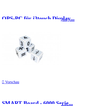
OPS-PC für i3touch Display...

Vorschau
SMART Board - 6000 Serie...