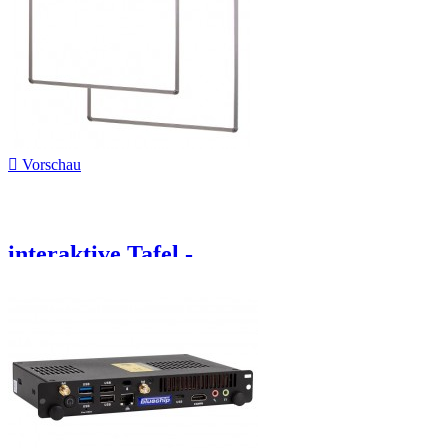

Vorschau
interaktive Tafel -...