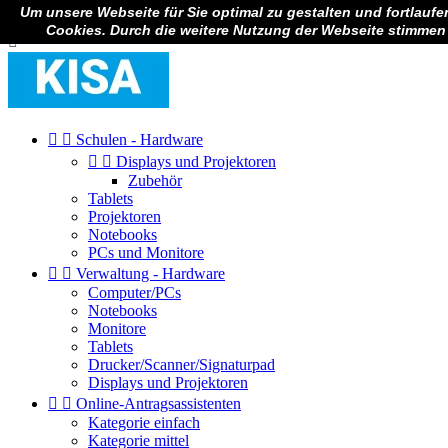
Um unsere Webseite für Sie optimal zu gestalten und fortlauf

Anmelden
Cookies. Durch die weitere Nutzung der Webseite stimmen



Schulen - Hardware


Displays und Projektoren
Zubehör
Tablets
Projektoren
Notebooks
PCs und Monitore


Verwaltung - Hardware
Computer/PCs
Notebooks
Monitore
Tablets
Drucker/Scanner/Signaturpad
Displays und Projektoren


Online-Antragsassistenten
Kategorie einfach
Kategorie mittel