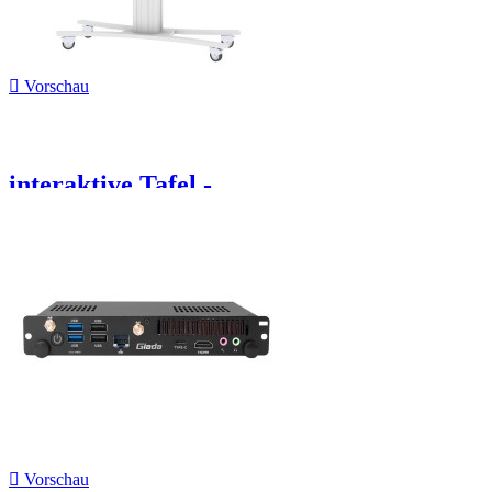

Vorschau
interaktive Tafel -...

Vorschau