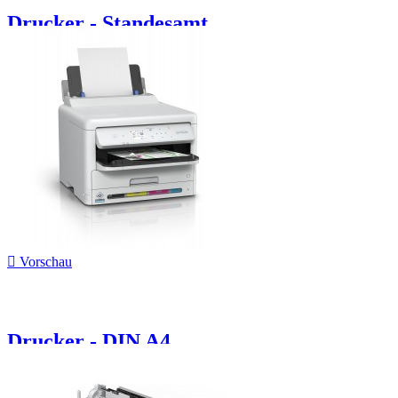
Drucker - Standesamt...

Vorschau
Drucker - DIN A4,...