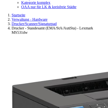
Kategorie komplex
OAA nur für LK & kreisfreie Städte
Startseite
Verwaltung - Hardware
Drucker/Scanner/Signaturpad
Drucker - Standesamt (EMA/StA/AutiSta) - Lexmark
MS531dw