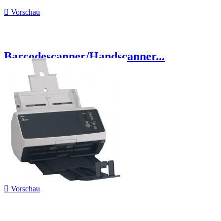

Vorschau
Barcodescanner/Handscanner...

Vorschau