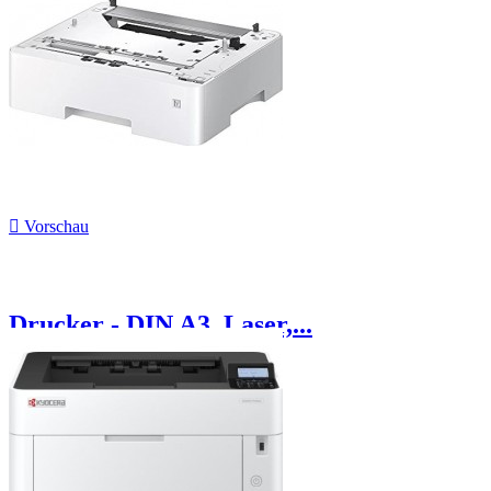

Vorschau
Drucker - DIN A3, Laser,...