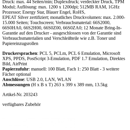
Druck: max. 44 Seiten/min; Duplexdruck; verdeckter Druck, TPM
Modul; Auflösung: max. 1200 x 1200dpi; 512MB RAM, 1GHz
Prozessor; Energy Star, Blauer Engel, RoHS,
EPEAT Silver zertifiziert; monatliches Druckvolumen: max. 2.000-
15.000 Seiten; Touchscreen; Verbrauchsmaterial: 66S2000,
66S0HA0, 66S2H00, 66S0Z00, 66S0ZA0; 12 Monate Bring-In-
Garantie auf den Drucker - ausgeschlossen von der Garantie sind
Verbrauchsmaterialien und Verschleißteile wie z.B. Toner und
Papiereinzugsrollen
Druckersprachen
: PCL 5, PCLm, PCL 6 Emulation, Microsoft
XPS, PPDS, PostScript 3-Emulation, PDF 1.7 Emulation, Direktes
Bild, AirPrint
Papierzufuhr
: manuell: 100 Blatt, Fach 1: 250 Blatt - 3 weitere
Fächer optional
Anschlüsse
: USB 2.0, LAN, WLAN
Abmessungen
(H x B x T) 263 x 399 x 389 mm, 13.5kg
Artikel-Nr.
203243
verfügbares Zubehör