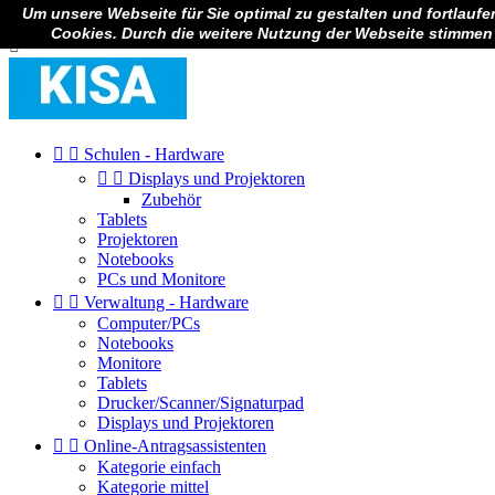
Um unsere Webseite für Sie optimal zu gestalten und fortlauf

Anmelden
Cookies. Durch die weitere Nutzung der Webseite stimmen



Schulen - Hardware


Displays und Projektoren
Zubehör
Tablets
Projektoren
Notebooks
PCs und Monitore


Verwaltung - Hardware
Computer/PCs
Notebooks
Monitore
Tablets
Drucker/Scanner/Signaturpad
Displays und Projektoren


Online-Antragsassistenten
Kategorie einfach
Kategorie mittel