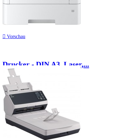

Vorschau
Drucker - DIN A3, Laser,...