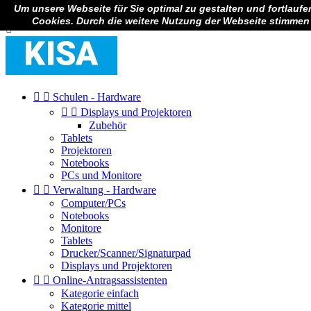
Um unsere Webseite für Sie optimal zu gestalten und fortlauf

Anmelden
Cookies. Durch die weitere Nutzung der Webseite stimmen



Schulen - Hardware


Displays und Projektoren
Zubehör
Tablets
Projektoren
Notebooks
PCs und Monitore


Verwaltung - Hardware
Computer/PCs
Notebooks
Monitore
Tablets
Drucker/Scanner/Signaturpad
Displays und Projektoren


Online-Antragsassistenten
Kategorie einfach
Kategorie mittel