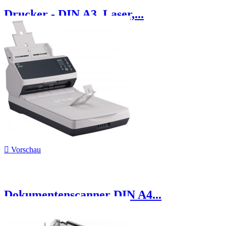
Drucker - DIN A3, Laser,...

Vorschau
Dokumentenscanner DIN A4...