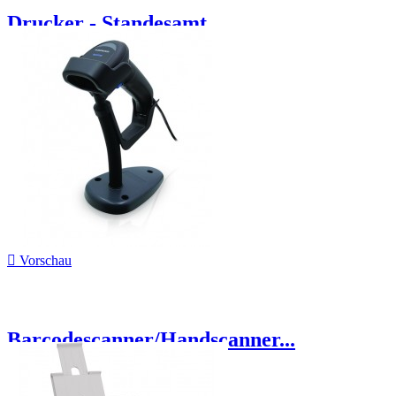
Drucker - Standesamt...

Vorschau
Barcodescanner/Handscanner...