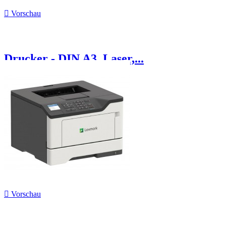

Vorschau
Drucker - DIN A3, Laser,...

Vorschau