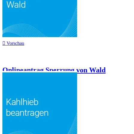

Vorschau
Onlineantrag Sperrung von Wald