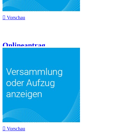

Vorschau
Onlineantrag...

Vorschau