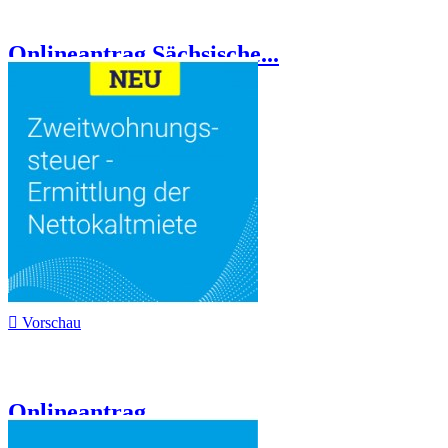
Onlineantrag Sächsische...

Vorschau
Onlineantrag...