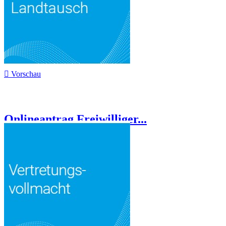

Vorschau
Onlineantrag Freiwilliger...