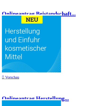
Onlineantrag Beistandschaft...

Vorschau
Onlineantrag Herstellung...