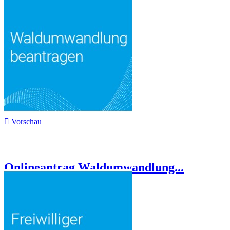

Vorschau
Onlineantrag Waldumwandlung...