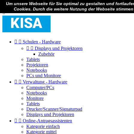
Um unsere Webseite für Sie optimal zu gestalten und fortlauf

Anmelden
Cookies. Durch die weitere Nutzung der Webseite stimmen



Schulen - Hardware


Displays und Projektoren
Zubehör
Tablets
Projektoren
Notebooks
PCs und Monitore


Verwaltung - Hardware
Computer/PCs
Notebooks
Monitore
Tablets
Drucker/Scanner/Signaturpad
Displays und Projektoren


Online-Antragsassistenten
Kategorie einfach
Kategorie mittel