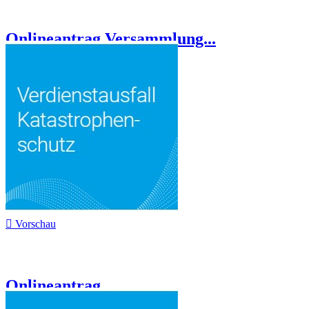
Onlineantrag Versammlung...

Vorschau
Onlineantrag...