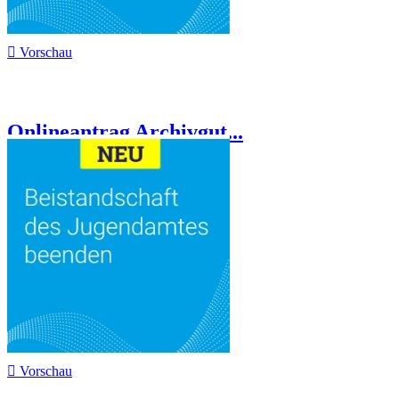

Vorschau
Onlineantrag Archivgut...

Vorschau