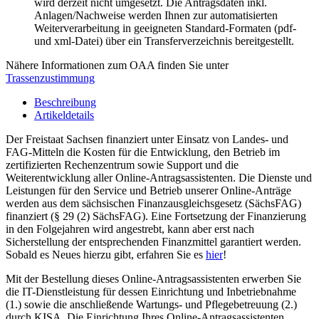
wird derzeit nicht umgesetzt. Die Antragsdaten inkl.
Anlagen/Nachweise werden Ihnen zur automatisierten
Weiterverarbeitung in geeigneten Standard-Formaten (pdf-
und xml-Datei) über ein Transferverzeichnis bereitgestellt.
Nähere Informationen zum OAA finden Sie unter
Trassenzustimmung
Beschreibung
Artikeldetails
Der Freistaat Sachsen finanziert unter Einsatz von Landes- und
FAG-Mitteln die Kosten für die Entwicklung, den Betrieb im
zertifizierten Rechenzentrum sowie Support und die
Weiterentwicklung aller Online-Antragsassistenten. Die Dienste und
Leistungen für den Service und Betrieb unserer Online-Anträge
werden aus dem sächsischen Finanzausgleichsgesetz (SächsFAG)
finanziert (§ 29 (2) SächsFAG). Eine Fortsetzung der Finanzierung
in den Folgejahren wird angestrebt, kann aber erst nach
Sicherstellung der entsprechenden Finanzmittel garantiert werden.
Sobald es Neues hierzu gibt, erfahren Sie es
hier
!
Mit der Bestellung dieses Online-Antragsassistenten erwerben Sie
die IT-Dienstleistung für dessen Einrichtung und Inbetriebnahme
(1.) sowie die anschließende Wartungs- und Pflegebetreuung (2.)
durch KISA. Die Einrichtung Ihres Online-Antragsassistenten