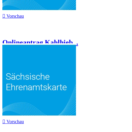

Vorschau
Onlineantrag Kahlhieb...

Vorschau