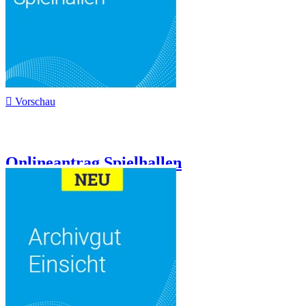

Vorschau
Onlineantrag Spielhallen