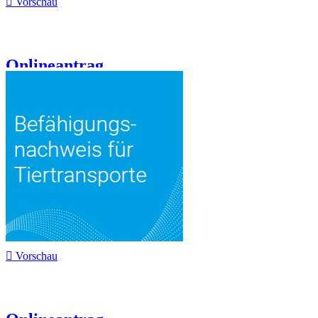

Vorschau
Onlineantrag...

Vorschau