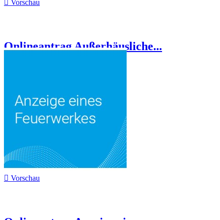

Vorschau
Onlineantrag Außerhäusliche...

Vorschau