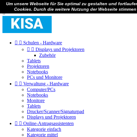
Um unsere Webseite für Sie optimal zu gestalten und fortlauf

Anmelden
Cookies. Durch die weitere Nutzung der Webseite stimmen



Schulen - Hardware


Displays und Projektoren
Zubehör
Tablets
Projektoren
Notebooks
PCs und Monitore


Verwaltung - Hardware
Computer/PCs
Notebooks
Monitore
Tablets
Drucker/Scanner/Signaturpad
Displays und Projektoren


Online-Antragsassistenten
Kategorie einfach
Kategorie mittel