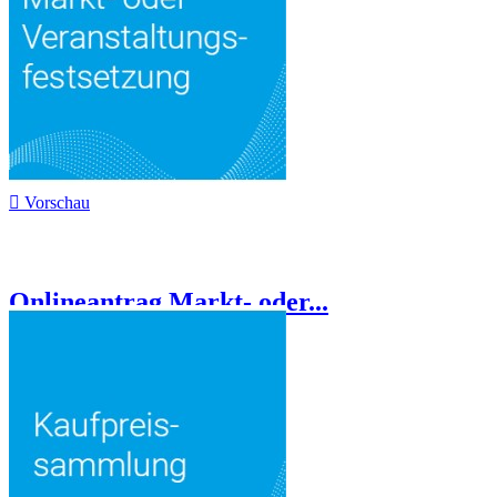

Vorschau
Onlineantrag Markt- oder...