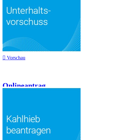

Vorschau
Onlineantrag...