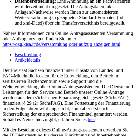
Datenbereitstellung
: Eine Anbindung an ein Fachverfahren
wird derzeit nicht umgesetzt. Die Antragsdaten inkl.
Anlagen/Nachweise werden Ihnen zur automatisierten
Weiterverarbeitung in geeigneten Standard-Formaten (pdf-
und xml-Datei) über ein Transferverzeichnis bereitgestellt.
Nähere Informationen zum Online-Antragsassistenten Versammlung
oder Aufzug anzeigen finden Sie unter
https://ozg.kisa.it/de/versammlung-oder-aufzug-anzeigen.html
Beschreibung
Artikeldetails
Der Freistaat Sachsen finanziert unter Einsatz von Landes- und
FAG-Mitteln die Kosten für die Entwicklung, den Betrieb im
zertifizierten Rechenzentrum sowie Support und die
Weiterentwicklung aller Online-Antragsassistenten. Die Dienste und
Leistungen für den Service und Betrieb unserer Online-Anträge
werden aus dem sächsischen Finanzausgleichsgesetz (SächsFAG)
finanziert (§ 29 (2) SächsFAG). Eine Fortsetzung der Finanzierung
in den Folgejahren wird angestrebt, kann aber erst nach
Sicherstellung der entsprechenden Finanzmittel garantiert werden.
Sobald es Neues hierzu gibt, erfahren Sie es
hier
!
Mit der Bestellung dieses Online-Antragsassistenten erwerben Sie
die IT-Dienstleistung für dessen Einrichtung und Inbetriebnahme