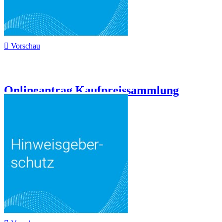

Vorschau
Onlineantrag Kaufpreissammlung