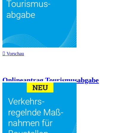

Vorschau
Onlineantrag Tourismusabgabe