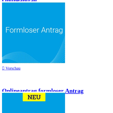
Onlineantrag...

Vorschau
Onlineantrag formloser Antrag