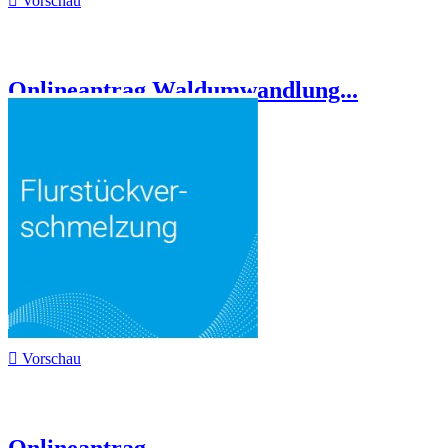

Vorschau
Onlineantrag Waldumwandlung...

Vorschau