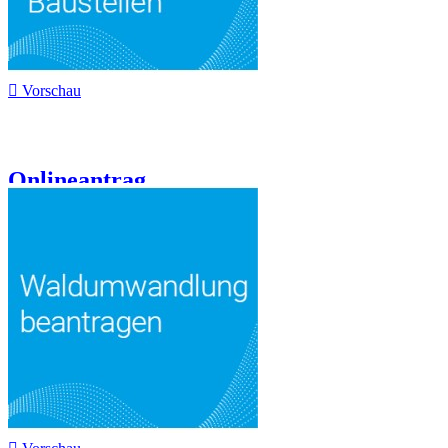

Vorschau
Onlineantrag...