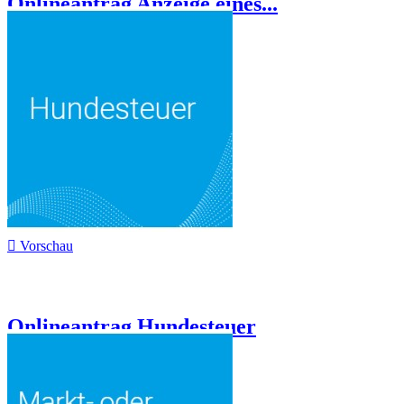
Onlineantrag Anzeige eines...

Vorschau
Onlineantrag Hundesteuer