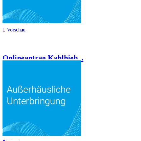

Vorschau
Onlineantrag Kahlhieb...