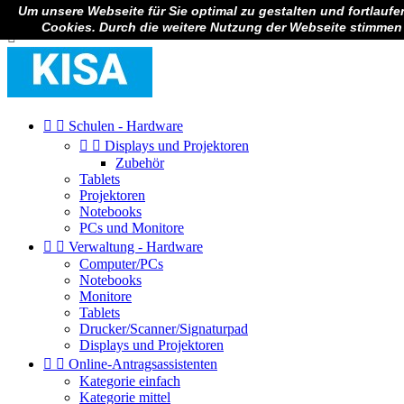
Um unsere Webseite für Sie optimal zu gestalten und fortlauf

Anmelden
Cookies. Durch die weitere Nutzung der Webseite stimmen



Schulen - Hardware


Displays und Projektoren
Zubehör
Tablets
Projektoren
Notebooks
PCs und Monitore


Verwaltung - Hardware
Computer/PCs
Notebooks
Monitore
Tablets
Drucker/Scanner/Signaturpad
Displays und Projektoren


Online-Antragsassistenten
Kategorie einfach
Kategorie mittel