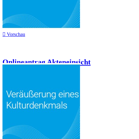

Vorschau
Onlineantrag Akteneinsicht