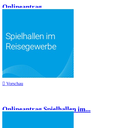
Onlineantrag...

Vorschau
Onlineantrag Spielhallen im...