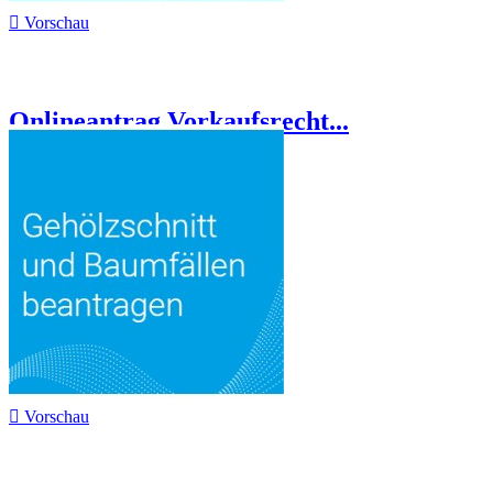

Vorschau
Onlineantrag Vorkaufsrecht...

Vorschau