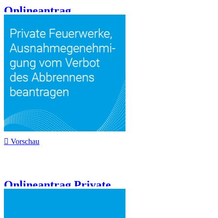
Onlineantrag...

Vorschau
Onlineantrag Private...