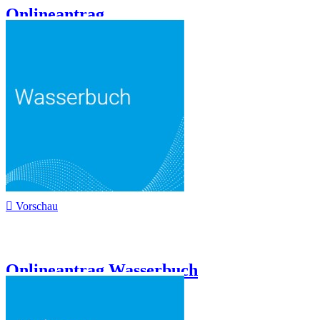
Onlineantrag...

Vorschau
Onlineantrag Wasserbuch