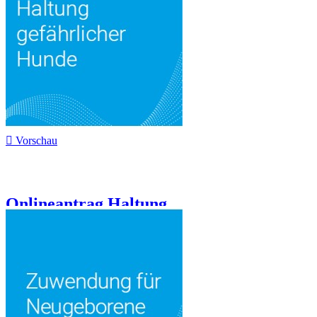

Vorschau
Onlineantrag Haltung...