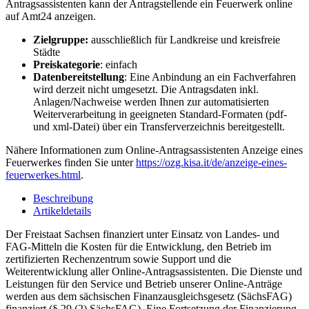
Antragsassistenten kann der Antragstellende ein Feuerwerk online
auf Amt24 anzeigen.
Zielgruppe:
ausschließlich für Landkreise und kreisfreie
Städte
Preiskategorie
: einfach
Datenbereitstellung
: Eine Anbindung an ein Fachverfahren
wird derzeit nicht umgesetzt. Die Antragsdaten inkl.
Anlagen/Nachweise werden Ihnen zur automatisierten
Weiterverarbeitung in geeigneten Standard-Formaten (pdf-
und xml-Datei) über ein Transferverzeichnis bereitgestellt.
Nähere Informationen zum Online-Antragsassistenten Anzeige eines
Feuerwerkes finden Sie unter
https://ozg.kisa.it/de/anzeige-eines-
feuerwerkes.html
.
Beschreibung
Artikeldetails
Der Freistaat Sachsen finanziert unter Einsatz von Landes- und
FAG-Mitteln die Kosten für die Entwicklung, den Betrieb im
zertifizierten Rechenzentrum sowie Support und die
Weiterentwicklung aller Online-Antragsassistenten. Die Dienste und
Leistungen für den Service und Betrieb unserer Online-Anträge
werden aus dem sächsischen Finanzausgleichsgesetz (SächsFAG)
finanziert (§ 29 (2) SächsFAG). Eine Fortsetzung der Finanzierung