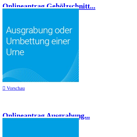
Onlineantrag Gehölzschnitt...

Vorschau
Onlineantrag Ausgrabung...