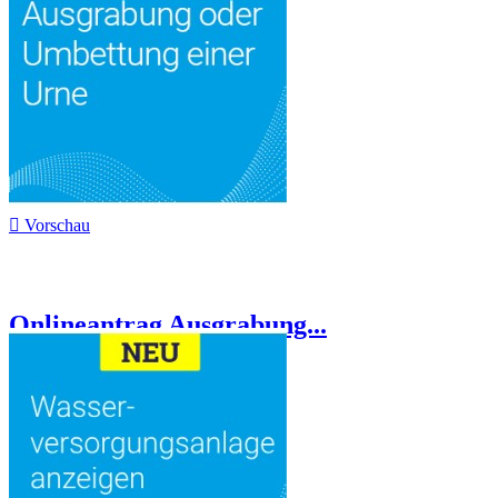

Vorschau
Onlineantrag Ausgrabung...