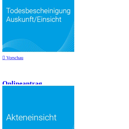

Vorschau
Onlineantrag...