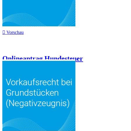

Vorschau
Onlineantrag Hundesteuer