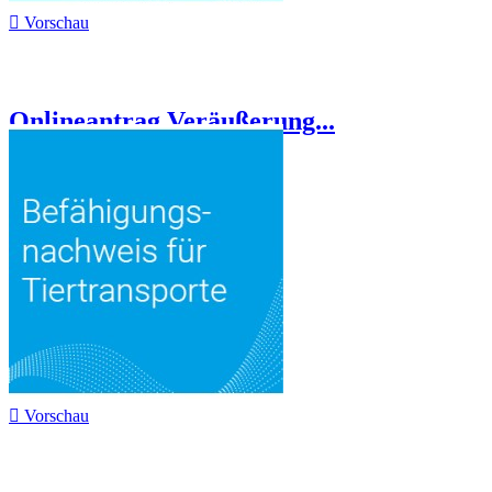

Vorschau
Onlineantrag Veräußerung...

Vorschau