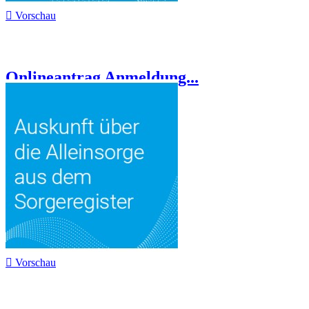

Vorschau
Onlineantrag Anmeldung...

Vorschau