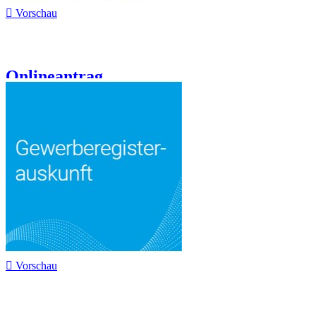

Vorschau
Onlineantrag...

Vorschau