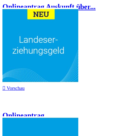
Onlineantrag Auskunft über...

Vorschau
Onlineantrag...