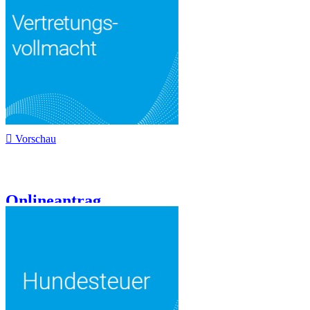

Vorschau
Onlineantrag...