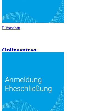

Vorschau
Onlineantrag...