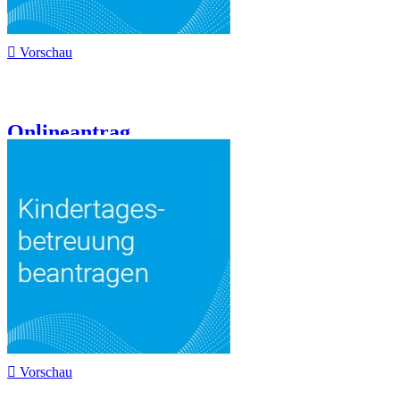

Vorschau
Onlineantrag...

Vorschau