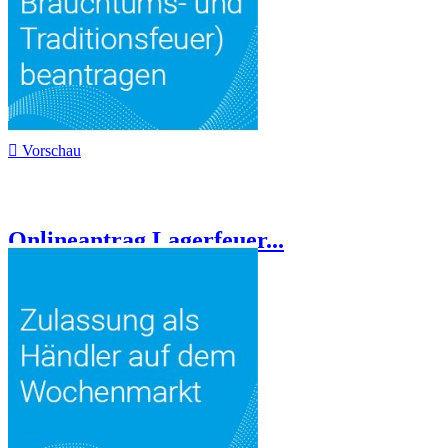

Vorschau
Onlineantrag Lagerfeuer...