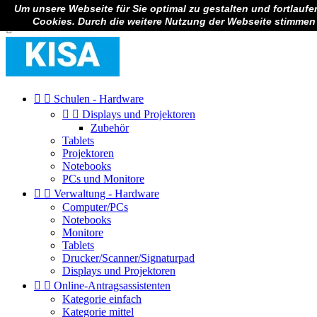
Um unsere Webseite für Sie optimal zu gestalten und fortlauf

Anmelden
Cookies. Durch die weitere Nutzung der Webseite stimmen



Schulen - Hardware


Displays und Projektoren
Zubehör
Tablets
Projektoren
Notebooks
PCs und Monitore


Verwaltung - Hardware
Computer/PCs
Notebooks
Monitore
Tablets
Drucker/Scanner/Signaturpad
Displays und Projektoren


Online-Antragsassistenten
Kategorie einfach
Kategorie mittel