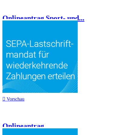
Onlineantrag Sport- und...

Vorschau
Onlineantrag...