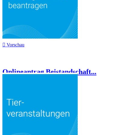

Vorschau
Onlineantrag Beistandschaft...