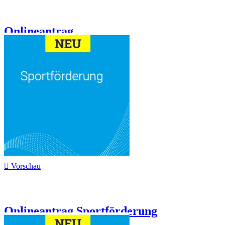
Onlineantrag...

Vorschau
Onlineantrag Sportförderung