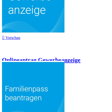

Vorschau
Onlineantrag Gewerbeanzeige