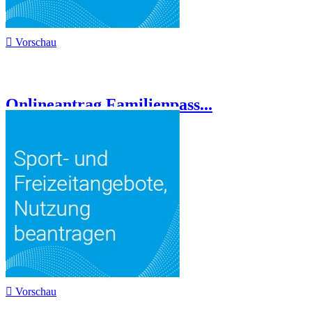

Vorschau
Onlineantrag Familienpass...

Vorschau