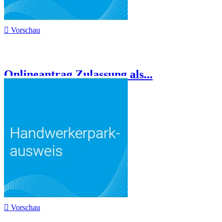

Vorschau
Onlineantrag Zulassung als...

Vorschau