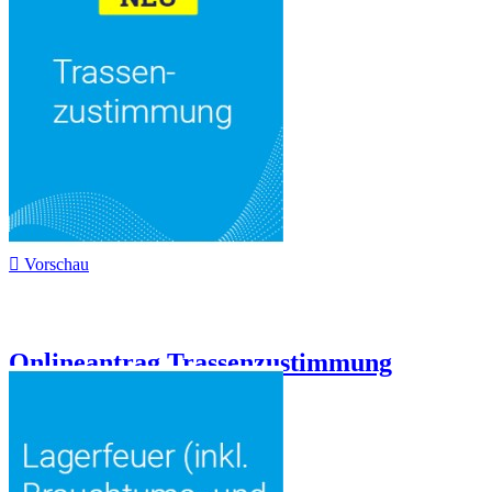

Vorschau
Onlineantrag Trassenzustimmung