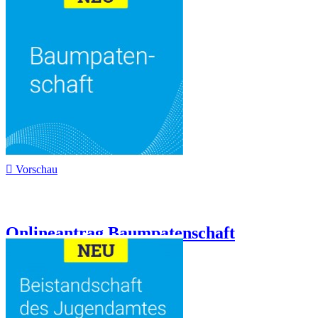

Vorschau
Onlineantrag Baumpatenschaft