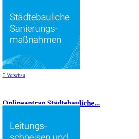

Vorschau
Onlineantrag Städtebauliche...