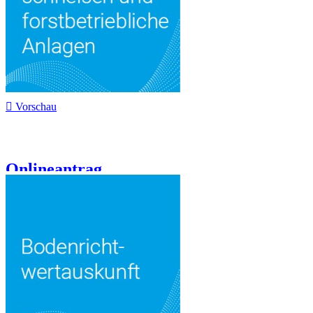

Vorschau
Onlineantrag...