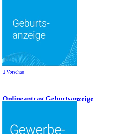

Vorschau
Onlineantrag Geburtsanzeige