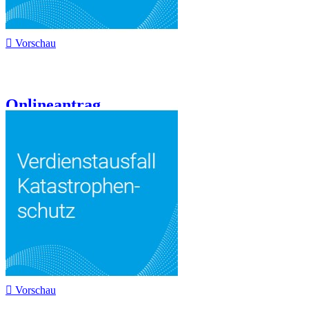

Vorschau
Onlineantrag...

Vorschau