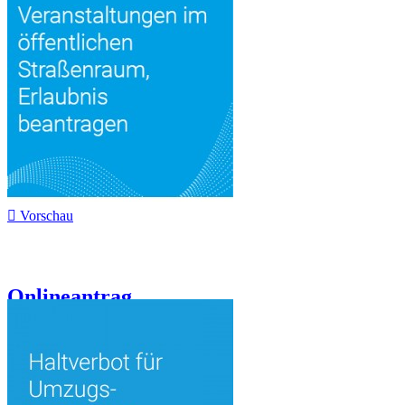

Vorschau
Onlineantrag...