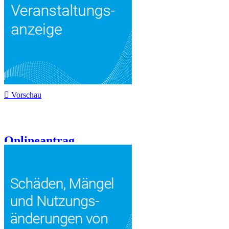

Vorschau
Onlineantrag...