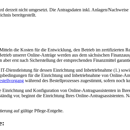
d derzeit nicht umgesetzt. Die Antragsdaten inkl. Anlagen/Nachweise 
hnis bereitgestellt.
Mitteln die Kosten für die Entwicklung, den Betrieb im zertifizierten
 Betrieb unserer Online-Anträge werden aus dem sächsischen Finanzaus
 aber erst nach Sicherstellung der entsprechenden Finanzmittel garanti
e IT-Dienstleistung für dessen Einrichtung und Inbetriebnahme (1.) so
ragsbedingungen für die Einrichtung und Inbetriebnahme von Online-Ant
estellvorgang
während des Bestellprozesses zugestimmt, sofern noch k
e Einrichtung und Konfiguration von Online-Antragsassistenten in Ihr
lständig vor, beginnt die Einrichtung Ihres Online-Antragsassistenten.
erung auf gültige Pflege-Entgelte.
e: