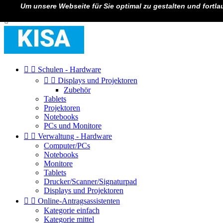
Um unsere Webseite für Sie optimal zu gestalten und fortl

Anmelden



Schulen - Hardware


Displays und Projektoren
Zubehör
Tablets
Projektoren
Notebooks
PCs und Monitore


Verwaltung - Hardware
Computer/PCs
Notebooks
Monitore
Tablets
Drucker/Scanner/Signaturpad
Displays und Projektoren


Online-Antragsassistenten
Kategorie einfach
Kategorie mittel