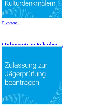

Vorschau
Onlineantrag Schäden,...