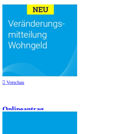

Vorschau
Onlineantrag...